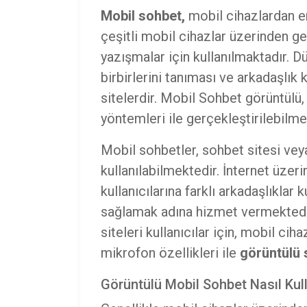
Mobil sohbet
,
mobil cihazlardan er
çeşitli mobil cihazlar üzerinden g
yazışmalar için kullanılmaktadır. Dün
birbirlerini tanıması ve arkadaşlık
sitelerdir.
Mobil Sohbet
görüntülü,
yöntemleri ile gerçekleştirilebilme
Mobil sohbetler, sohbet sitesi veya
kullanılabilmektedir. İnternet üzeri
kullanıcılarına farklı arkadaşlıklar
sağlamak adına hizmet vermektedi
siteleri kullanıcılar için, mobil ci
mikrofon özellikleri ile
görüntülü
Görüntülü Mobil Sohbet Nasıl Kull