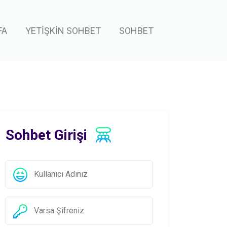
FA
YETİŞKİN SOHBET
SOHBET
Sohbet Girişi