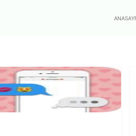
ANASAY