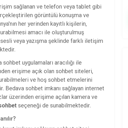
işim sağlanan ve telefon veya tablet gibi
erçekleştirilen görüntülü konuşma ve
ya'nın her yerinden kayıtlı kişilerin,
 kurabilmesi amacı ile oluşturulmuş
 sesli veya yazışma şeklinde farklı iletişim
ktedir.
 sohbet uygulamaları aracılığı ile
nden erişime açık olan sohbet siteleri,
 kurabilmeleri ve hoş sohbet etmelerini
r. Bedava sohbet imkanı sağlayan internet
hazlar üzerinden erişime açılan kamera ve
 sohbet
seçeneği de sunabilmektedir.
anılır?