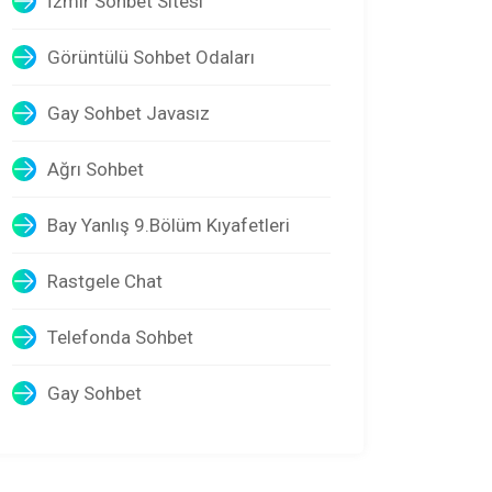
İzmir Sohbet Sitesi
Görüntülü Sohbet Odaları
Gay Sohbet Javasız
Ağrı Sohbet
Bay Yanlış 9.Bölüm Kıyafetleri
Rastgele Chat
Telefonda Sohbet
Gay Sohbet