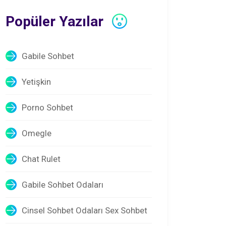
Popüler Yazılar
Gabile Sohbet
Yetişkin
Porno Sohbet
Omegle
Chat Rulet
Gabile Sohbet Odaları
Cinsel Sohbet Odaları Sex Sohbet