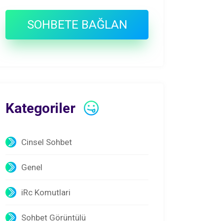
SOHBETE BAĞLAN
Kategoriler
Cinsel Sohbet
Genel
iRc Komutlari
Sohbet Görüntülü