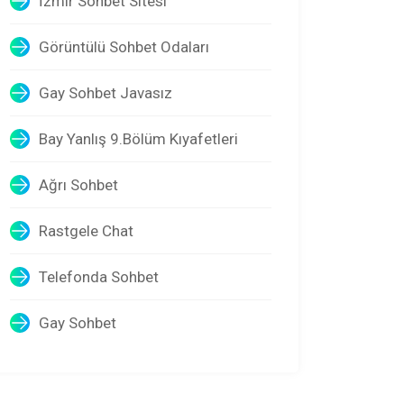
İzmir Sohbet Sitesi
Görüntülü Sohbet Odaları
Gay Sohbet Javasız
Bay Yanlış 9.Bölüm Kıyafetleri
Ağrı Sohbet
Rastgele Chat
Telefonda Sohbet
Gay Sohbet